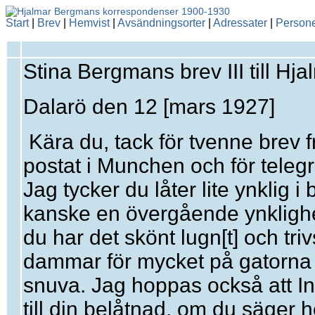
Start
|
Brev
|
Hemvist
|
Avsändningsorter
|
Adressater
|
Person
Stina Bergmans brev III till H
Dalarö den 12 [mars 1927]
Kära du, tack för tvenne brev f
postat i Munchen och för teleg
Jag tycker du låter lite ynklig 
kanske en övergående ynklighe
du har det skönt lugn[t] och tri
dammar för mycket på gatorna s
snuva. Jag hoppas också att I
till din belåtnad, om du säger