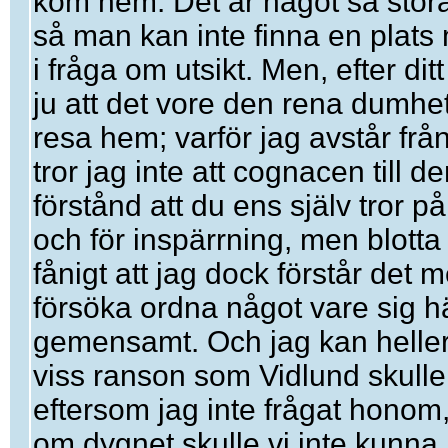
kom hem. Det är något så stora
så man kan inte finna en plats
i fråga om utsikt. Men, efter dit
ju att det vore den rena dumhet
resa hem; varför jag avstår frå
tror jag inte att cognacen till den
förstånd att du ens själv tror på
och för inspärrning, men blotta
fånigt att jag dock förstår det m
försöka ordna något vare sig hä
gemensamt. Och jag kan helle
viss ranson som Vidlund skulle 
eftersom jag inte frågat honom
om dygnet skulle vi inte kunna 