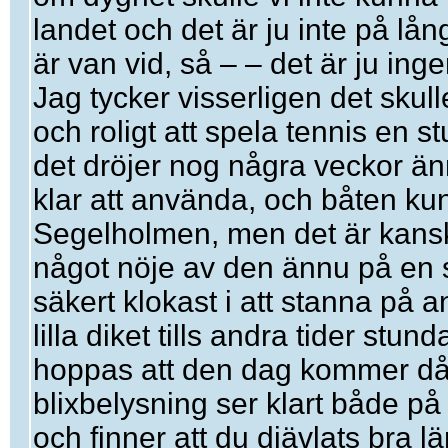
landet och det är ju inte på lå
är van vid, så – – det är ju inge
Jag tycker visserligen det skull
och roligt att spela tennis en 
det dröjer nog några veckor än
klar att använda, och båten kun
Segelholmen, men det är kanske
något nöje av den ännu på en s
säkert klokast i att stanna på an
lilla diket tills andra tider stun
hoppas att den dag kommer då d
blixbelysning ser klart både på
och finner att du djävlats bra l