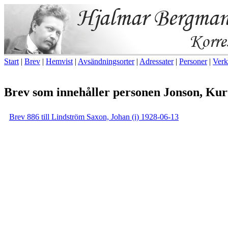
Start
|
Brev
|
Hemvist
|
Avsändningsorter
|
Adressater
|
Personer
|
Verk
Brev som innehåller personen Jonson, Kur
Brev 886 till Lindström Saxon, Johan (i) 1928-06-13