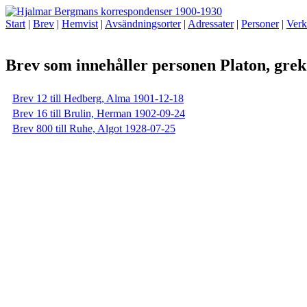
Start
|
Brev
|
Hemvist
|
Avsändningsorter
|
Adressater
|
Personer
|
Verk
Brev som innehåller personen Platon, grek.
Brev 12 till Hedberg, Alma 1901-12-18
Brev 16 till Brulin, Herman 1902-09-24
Brev 800 till Ruhe, Algot 1928-07-25