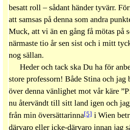
besatt roll – sådant händer tyvärr. F
att samsas på denna som andra punkte
Muck, att vi än en gång få mötas på sc
närmaste tio år sen sist och i mitt tyck
nog sällan.
Heder och tack ska Du ha för anbef
store professorn! Både Stina och jag 
över denna vänlighet mot vår käre ”P
nu återvändt till sitt land igen och ja
[5]
från min översättarinna
i Wien betr
därvaro eller icke-därvaro innan jag s