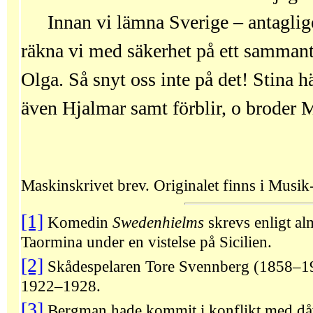
Innan vi lämna Sverige – antaglig
räkna vi med säkerhet på ett samman
Olga. Så snyt oss inte på det! Stina h
även Hjalmar samt förblir, o broder 
Maskinskrivet brev. Originalet finns i Musik-
[1]
Komedin
Swedenhielms
skrevs enligt a
Taormina under en vistelse på Sicilien.
[2]
Skådespelaren Tore Svennberg (1858–19
1922–1928.
[3]
Bergman hade kommit i konflikt med då