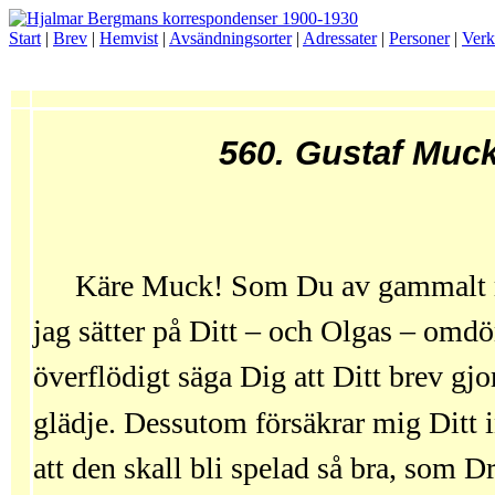
Start
|
Brev
|
Hemvist
|
Avsändningsorter
|
Adressater
|
Personer
|
Verk
560. Gustaf Muc
Käre Muck! Som Du av gammalt rät
jag sätter på Ditt – och Olgas – omdö
överflödigt säga Dig att Ditt brev gj
glädje. Dessutom försäkrar mig Ditt i
att den skall bli spelad så bra, som