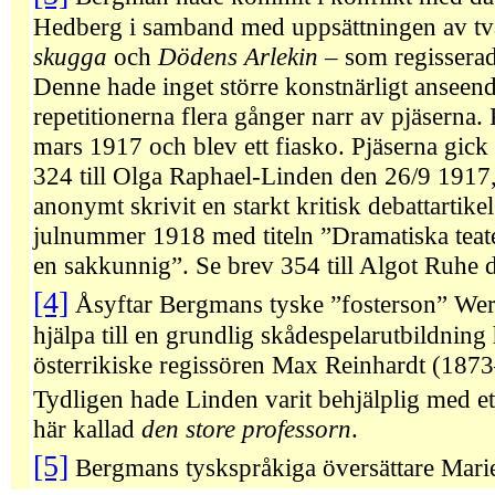
Hedberg i samband med uppsättningen av tv
skugga
och
Dödens Arlekin
– som regisserad
Denne hade inget större konstnärligt anseen
repetitionerna flera gånger narr av pjäserna
mars 1917 och blev ett fiasko. Pjäserna gick
324 till Olga Raphael-Linden den 26/9 1917
anonymt skrivit en starkt kritisk debattartike
julnummer 1918 med titeln ”Dramatiska teat
en sakkunnig”. Se brev 354 till Algot Ruhe 
[4]
Åsyftar Bergmans tyske ”fosterson” Wer
hjälpa till en grundlig skådespelarutbildnin
österrikiske regissören Max Reinhardt (187
Tydligen hade Linden varit behjälplig med ett
här kallad
den store professorn
.
[5]
Bergmans tyskspråkiga översättare Mari