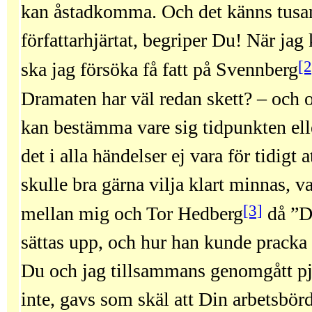
kan åstadkomma. Och det känns tusan 
författarhjärtat, begriper Du! När jag
[2
ska jag försöka få fatt på Svennberg
Dramaten har väl redan skett? – och
kan bestämma vare sig tidpunkten elle
det i alla händelser ej vara för tidigt
skulle bra gärna vilja klart minnas, 
[3]
mellan mig och Tor Hedberg
då ”D
sättas upp, och hur han kunde pracka
Du och jag tillsammans genomgått pj
inte, gavs som skäl att Din arbetsbörd